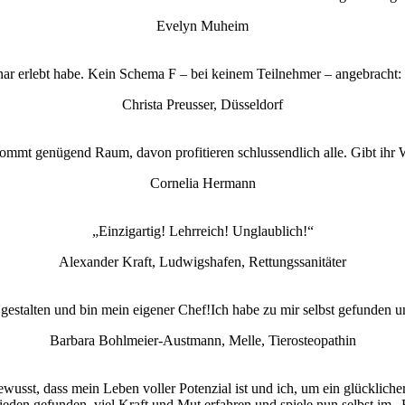
Evelyn Muheim
inar erlebt habe. Kein Schema F – bei keinem Teilnehmer – angebracht: 
Christa Preusser, Düsseldorf
kommt genügend Raum, davon profitieren schlussendlich alle. Gibt ihr W
Cornelia Hermann
„Einzigartig! Lehrreich! Unglaublich!“
Alexander Kraft, Ludwigshafen, Rettungssanitäter
estalten und bin mein eigener Chef!Ich habe zu mir selbst gefunden u
Barbara Bohlmeier-Austmann, Melle, Tierosteopathin
usst, dass mein Leben voller Potenzial ist und ich, um ein glücklicher
Frieden gefunden, viel Kraft und Mut erfahren und spiele nun selbst i