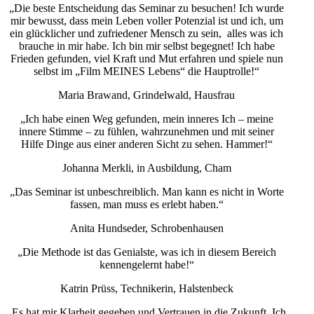
„Die beste Entscheidung das Seminar zu besuchen! Ich wurde
mir bewusst, dass mein Leben voller Potenzial ist und ich, um
ein glücklicher und zufriedener Mensch zu sein, alles was ich
brauche in mir habe. Ich bin mir selbst begegnet! Ich habe
Frieden gefunden, viel Kraft und Mut erfahren und spiele nun
selbst im „Film MEINES Lebens“ die Hauptrolle!“
Maria Brawand, Grindelwald, Hausfrau
„Ich habe einen Weg gefunden, mein inneres Ich – meine
innere Stimme – zu fühlen, wahrzunehmen und mit seiner
Hilfe Dinge aus einer anderen Sicht zu sehen. Hammer!“
Johanna Merkli, in Ausbildung, Cham
„Das Seminar ist unbeschreiblich. Man kann es nicht in Worte
fassen, man muss es erlebt haben.“
Anita Hundseder, Schrobenhausen
„Die Methode ist das Genialste, was ich in diesem Bereich
kennengelernt habe!“
Katrin Prüss, Technikerin, Halstenbeck
„Es hat mir Klarheit gegeben und Vertrauen in die Zukunft. Ich