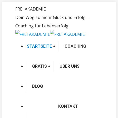
Zum
FREI AKADEMIE
Inhalt
Dein Weg zu mehr Glück und Erfolg –
springen
Coaching für Lebenserfolg
STARTSEITE
COACHING
GRATIS
ÜBER UNS
BLOG
KONTAKT